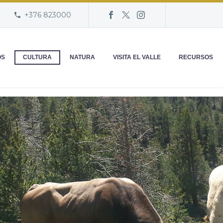
+376 823000
OS
CULTURA
NATURA
VISITA EL VALLE
RECURSOS