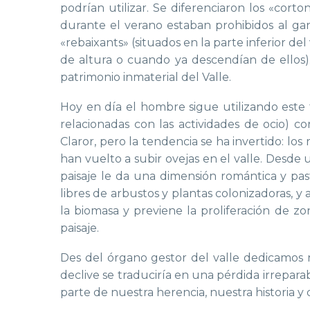
podrían utilizar. Se diferenciaron los «cort
durante el verano estaban prohibidos al gana
«rebaixants» (situados en la parte inferior de
de altura o cuando ya descendían de ellos).
patrimonio inmaterial del Valle.
Hoy en día el hombre sigue utilizando este
relacionadas con las actividades de ocio) con
Claror
,
pero
la tendencia se ha
invertido
: los
han
vuelto
a subir
ovejas
en el valle
. Desde u
paisaje le da una dimensión romántica y pa
libres de arbustos y plantas colonizadoras, y
la biomasa y previene la proliferación de zo
paisaje.
Des del órgano gestor del valle dedicamos
declive se traduciría en una pérdida irreparab
parte de nuestra herencia, nuestra historia y