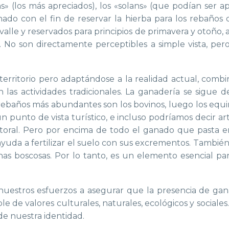
ons» (los más apreciados), los «solans» (que podían se
do con el fin de reservar la hierba para los rebaños q
l valle y reservados para principios de primavera y otoño,
 No son directamente perceptibles a simple vista, pero
 territorio pero adaptándose a la realidad actual, com
 las actividades tradicionales.
La
ganadería
se sigue d
rebaños
más
abundantes
son los
bovinos
,
luego los
equi
n punto de vista turístico, e incluso podríamos decir artí
storal. Pero por encima de todo el ganado que pasta e
 ayuda a fertilizar el suelo con sus excrementos. Tambié
nas boscosas. Por lo tanto, es un elemento esencial pa
 nuestros esfuerzos a asegurar que la presencia de ga
le de valores culturales, naturales, ecológicos y sociales.
 de nuestra identidad.