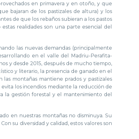
r aprovechados en primavera y en otoño, y que
ue bajaran de los pastizales de altura) y los
 antes de que los rebaños subieran a los pastos
 estas realidades son una parte esencial del
binando las nuevas demandas (principalmente
esarrollando
en el valle del
Madriu-Perafita-
nos y
desde
2015,
después
de
mucho tiempo
,
stico y literario, la presencia de ganado en el
n las montañas mantiene prados y pastizales
n evita los incendios mediante la reducción de
ra la gestión forestal y el mantenimiento del
nado en nuestras montañas no disminuya. Su
 Con su diversidad y calidad, estos valores son