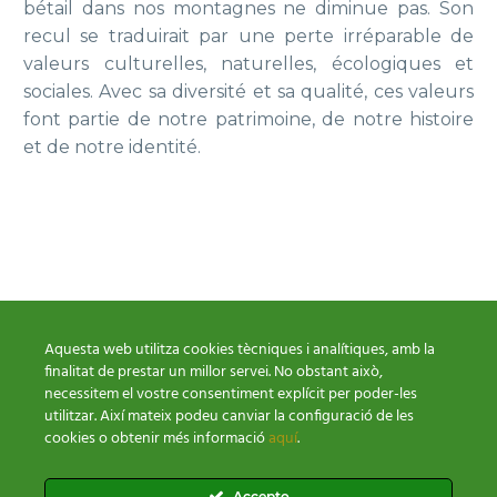
bétail dans nos montagnes ne diminue pas. Son
recul se traduirait par une perte irréparable de
valeurs culturelles, naturelles, écologiques et
sociales. Avec sa diversité et sa qualité, ces valeurs
font partie de notre patrimoine, de notre histoire
et de notre identité.
Aquesta web utilitza cookies tècniques i analítiques, amb la
finalitat de prestar un millor servei. No obstant això,
necessitem el vostre consentiment explícit per poder-les
utilitzar. Així mateix podeu canviar la configuració de les
cookies o obtenir més informació
aquí
.
Conditions paiement
Polítique Cookies
Politique Confidentialité
Accepto