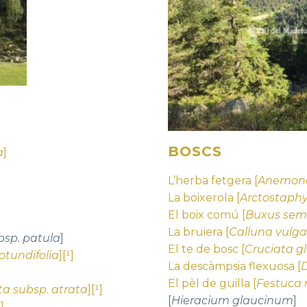
BOSCS
a
]
L’herba fetgera [
Anemone
La boixerola [
Arctostaphy
El boix comú [
Buxus sem
La bruiera [
Calluna vulga
sp. patula
]
El te de bosc [
Cruciata g
tundifolia
][¹]
La descàmpsia flexuosa [
El pèl de guilla [
Festuca 
ta subsp. atrata
][¹]
[
Hieracium glaucinum
]
a
]