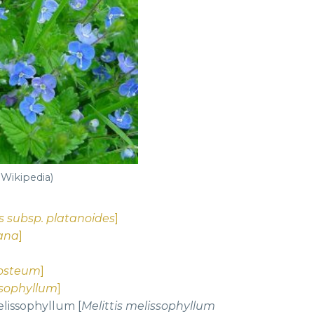
 Wikipedia)
s subsp. platanoides
]
lana
]
losteum
]
ssophyllum
]
elissophyllum [
Melittis melissophyllum