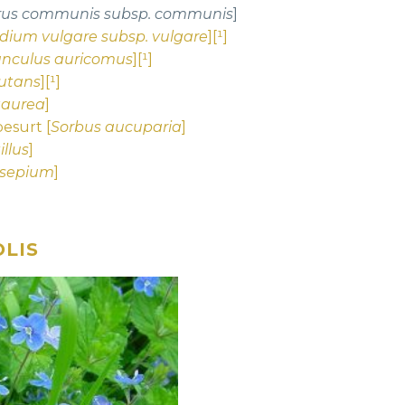
rus communis subsp. communis
]
dium vulgare subsp. vulgare
][¹]
nculus auricomus
][¹]
nutans
][¹]
gaurea
]
besurt [
Sorbus aucuparia
]
llus
]
 sepium
]
LIS