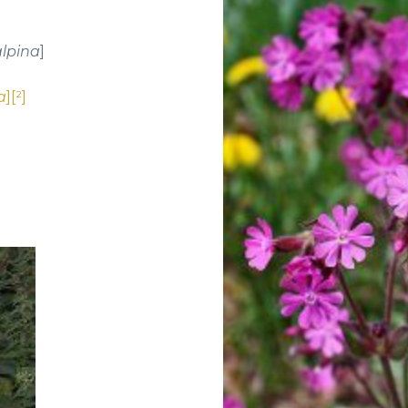
alpina
]
a
][²]