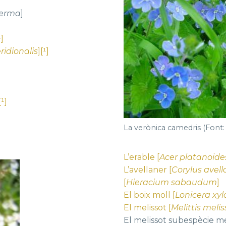
perma
]
¹]
ridionalis
][¹]
]
[¹]
La verònica camedris (Font:
L’erable [
Acer platanoide
L’avellaner [
Corylus avel
[
Hieracium sabaudum
]
El boix moll [
Lonicera xy
El melissot [
Melittis meli
El melissot subespècie m