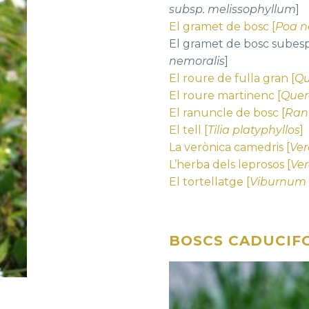
subsp. melissophyllum
]
El gramet de bosc [
Poa n
El gramet de bosc subesp
nemoralis
]
El roure de fulla gran [
Qu
El roure martinenc [
Quer
El ranuncle de bosc [
Ran
El tell [
Tilia platyphyllos
]
La verònica camedris [
Ve
L’herba dels leprosos [
Ver
El tortellatge [
Viburnum 
BOSCS CADUCIFO