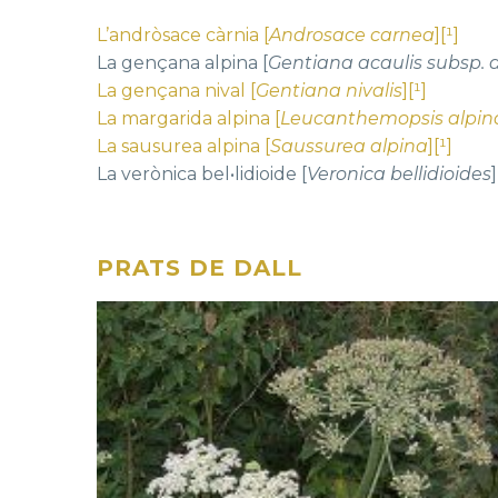
L’andròsace càrnia [
Androsace carnea
][¹]
La gençana alpina [
Gentiana acaulis subsp. 
La gençana nival [
Gentiana nivalis
][¹]
La margarida alpina [
Leucanthemopsis alpin
La sausurea alpina [
Saussurea alpina
][¹]
La verònica bel•lidioide [
Veronica bellidioides
]
PRATS DE DALL