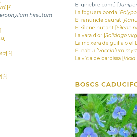
El ginebre comú [
Junipe
um
][¹]
La foguera borda [
Polypo
erophyllum hirsutum
El ranuncle daurat [
Ranu
El silene nutant [
Silene 
]
La vara d’or [
Solidago vir
ta
]
La moixera de guilla o el 
El nabiu [
Vaccinium myrti
osa
][¹]
La vícia de bardissa [
Vicia
a
][¹]
BOSCS CADUCIFO