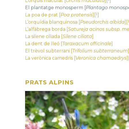
L’orquis maculat [
Orchis maculata
][¹]
El plantatge monosperm [
Plantago monos
La poa de prat [
Poa pratensis
][¹]
L’orquídia blanquinosa [
Pseudorchis albida
][
L’alfàbrega borda [
Satureja acinos subsp. me
La silene ciliada [
Silene ciliata
]
La dent de lleó [
Taraxacum officinale
]
El trèvol subterrani [
Trifolium subterraneum
La verònica camedris [
Veronica chamaedrys
]
PRATS ALPINS