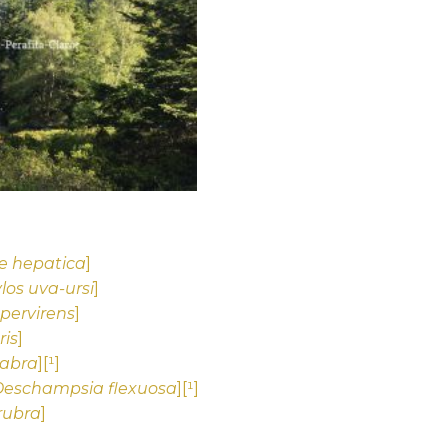
 hepatica
]
los uva-ursi
]
pervirens
]
ris
]
labra
][¹]
Deschampsia flexuosa
][¹]
rubra
]