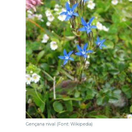
Gençana nival (Font: Wikipedia)