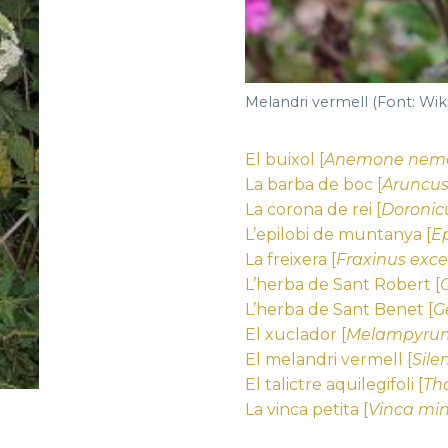
Melandri vermell (Font: Wik
El buixol [
Anemone nem
La barba de boc [
Aruncus
La corona de rei [
Doronic
L’epilobi de muntanya [
E
La freixera [
Fraxinus excel
L’herba de Sant Robert [
L’herba de Sant Benet [
G
El xuclador [
Melampyrum
El melandri vermell [
Sile
El talictre aquilegifoli [
Tha
La vinca petita [
Vinca mi