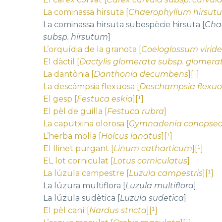
La cominassa hirsuta [
Chaerophyllum hirsut
La cominassa hirsuta subespècie hirsuta [
Cha
subsp. hirsutum
]
L’orquídia de la granota [
Coeloglossum viride
El dàctil [
Dactylis glomerata subsp. glomera
La dantònia [
Danthonia decumbens
][¹]
La descàmpsia flexuosa [
Deschampsia flexu
El gesp [
Festuca eskia
][¹]
El pèl de guilla [
Festuca rubra
]
La caputxina olorosa [
Gymnadenia conopse
L’herba molla [
Holcus lanatus
][¹]
El llinet purgant [
Linum catharticum
][¹]
EL lot corniculat [
Lotus corniculatus
]
La lúzula campestre [
Luzula campestris
][¹]
La lúzura multiflora [
Luzula multiflora
]
La lúzula sudètica [
Luzula sudetica
]
El pèl caní [
Nardus stricta
][¹]