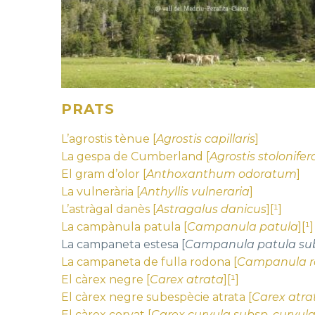
PRATS
L’agrostis tènue [
Agrostis capillaris
]
La gespa de Cumberland [
Agrostis stolonifer
El gram d’olor [
Anthoxanthum odoratum
]
La vulnerària [
Anthyllis vulneraria
]
L’astràgal danès [
Astragalus danicus
][¹]
La campànula patula [
Campanula patula
][¹]
La campaneta estesa [
Campanula patula sub
La campaneta de fulla rodona [
Campanula ro
El càrex negre [
Carex atrata
][¹]
El càrex negre subespècie atrata [
Carex atra
El càrex corvat [
Carex curvula subsp. curvul