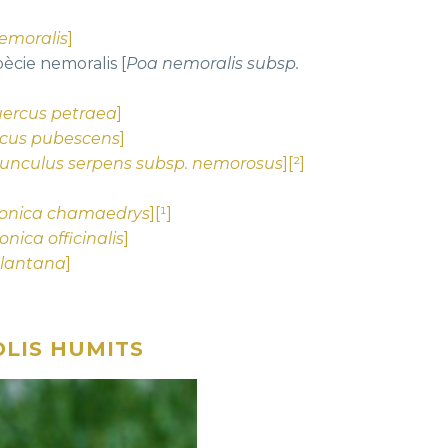
emoralis
]
ècie nemoralis [
Poa nemoralis subsp.
ercus petraea
]
cus pubescens
]
unculus serpens subsp. nemorosus
][²]
ronica chamaedrys
][¹]
onica officinalis
]
lantana
]
LIS HUMITS