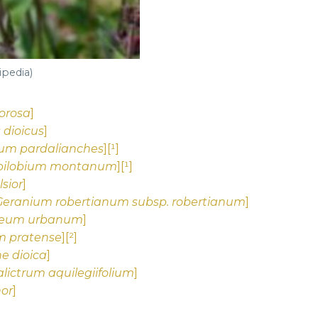
ipedia)
orosa
]
 dioicus
]
um pardalianches
][¹]
pilobium montanum
][¹]
sior
]
Geranium robertianum subsp. robertianum
]
eum urbanum
]
 pratense
][²]
ne dioica
]
lictrum aquilegiifolium
]
nor
]