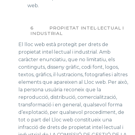
web.
6 PROPIETAT INTEL·LECTUAL I
INDUSTRIAL
El lloc web està protegit per drets de
propietat intel·lectual i industrial. Amb
caràcter enunciatiu, que no limitatiu, els
continguts, disseny gràfic, codi font, logos,
textos, gràfics, il·lustracions, fotografies i altres
elements que apareixen al Lloc web. Per això,
la persona usuària reconeix que la
reproducció, distribució, comercialització,
transformació i en general, qualsevol forma
d’explotació, per qualsevol procediment, de
tot o part del Lloc web constitueix una
infracció de drets de propietat intel·lectual i
industrial de LA COMISSIÓ DE GESTIÓ DE LA