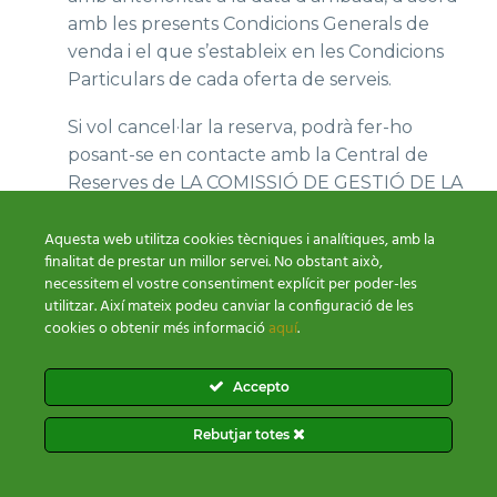
amb les presents Condicions Generals de
venda i el que s’estableix en les Condicions
Particulars de cada oferta de serveis.
Si vol cancel·lar la reserva, podrà fer-ho
posant-se en contacte amb la Central de
Reserves de LA COMISSIÓ DE GESTIÓ DE LA
VMPC a través de portal@madriu-perafita-
calror.ad
Aquesta web utilitza cookies tècniques i analítiques, amb la
finalitat de prestar un millor servei. No obstant això,
necessitem el vostre consentiment explícit per poder-les
Si vol modificar la reserva, podrà fer-ho
utilitzar. Així mateix podeu canviar la configuració de les
posant-se ne contacte amb la Central de
cookies o obtenir més informació
aquí
.
Reserves de LA COMISSIÓ DE GESTIÓ DE LA
VMPC a través a través de portal@areafdes-
Accepto
cp5012.wordpresstemporal.com
Rebutjar totes
10.1
DESPESES APLICABLES A LA
CANCEL·LACIÓ DE LES RESERVES
En cas de desistiment dels serveis contractats