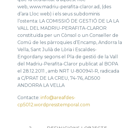
web, www.madriu-perafita-claror.ad, (des
d’ara Lloc web) i els seus subdominis
l’ostenta: LA COMISSIÓ DE GESTIÓ DE LA LA
VALL DEL MADRIU-PERAFITA-CLAROR
constituïda per un Cònsol o un Conseller de
Comú de les pàrroquies d’Encamp, Andorra la
Vella, Sant Julià de Lòria i Escaldes-
Engordany segons el Pla de gestió de la Vall
del Madriu-Perafita-Claror publicat al BOPA
el 28.12.2011 , amb NRT U-800941-R, radicada
a C/PRAT DE LA CREU, 74-76, AD500
ANDORRA LA VELLA
Contacte:
info@areafdes-
cp5012.wordpresstemporal.com
2 DEFINICIONS I OBJECTE