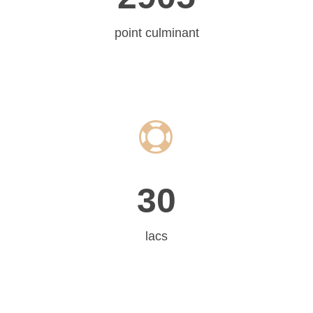
point culminant


3
0
lacs