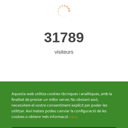


3
1
7
8
9
visiteurs
Aquesta web utilitza cookies tècniques i analítiques, amb la
finalitat de prestar un millor servei. No obstant això,
necessitem el vostre consentiment explícit per poder-les
utilitzar. Així mateix podeu canviar la configuració de les
cookies o obtenir més informació
aquí
.
Conditions paiement
Polítique Cookies
Politique Confidentialité