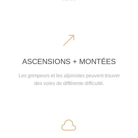
&
&
ASCENSIONS + MONTÉES
Les grimpeurs et les alpinistes peuvent trouver
des voles de différente difficulté.

