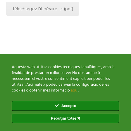
Téléchargez l'itinéraire ici (pdf)
Aquesta web utilitza cookies tècniques i analítiques, amb la
finalitat de prestar un millor servei. No obstant això,
necessitem el vostre consentiment explícit per poder-les
utilitzar. Així mateix podeu canviar la configuració de les
cookies o obtenir més informació
aquí
.
Conditions paiement
Polítique Cookies
Politique Confidentialité
Accepto
Rebutjar totes
2026 © Vall del Madriu-Perafita-Claror