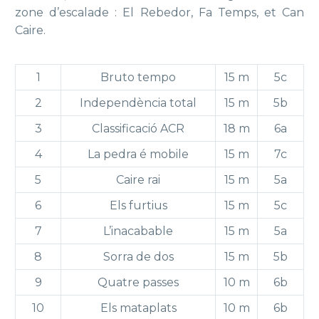
zone d’escalade : El Rebedor, Fa Temps, et Can
Caire.
1
Bruto tempo
15 m
5c
2
Independència total
15 m
5b
3
Classificació ACR
18 m
6a
4
La pedra é mobile
15 m
7c
5
Caire rai
15 m
5a
6
Els furtius
15 m
5c
7
L’inacabable
15 m
5a
8
Sorra de dos
15 m
5b
9
Quatre passes
10 m
6b
10
Els mataplats
10 m
6b