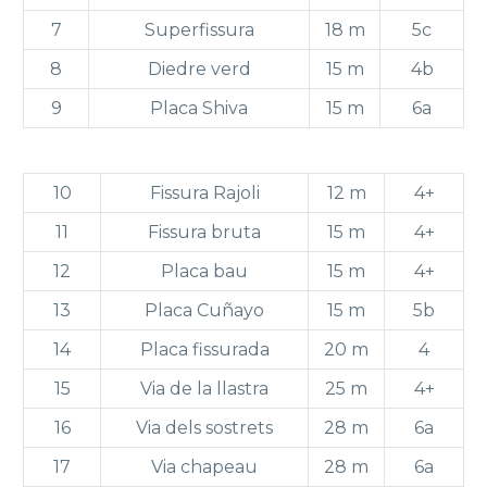
7
Superfissura
18 m
5c
8
Diedre verd
15 m
4b
9
Placa Shiva
15 m
6a
10
Fissura Rajoli
12 m
4+
11
Fissura bruta
15 m
4+
12
Placa bau
15 m
4+
13
Placa Cuñayo
15 m
5b
14
Placa fissurada
20 m
4
15
Via de la llastra
25 m
4+
16
Via dels sostrets
28 m
6a
17
Via chapeau
28 m
6a