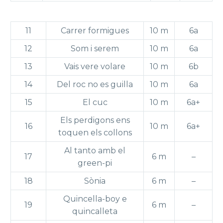
11
Carrer formigues
10 m
6a
12
Som i serem
10 m
6a
13
Vais vere volare
10 m
6b
14
Del roc no es guilla
10 m
6a
15
El cuc
10 m
6a+
Els perdigons ens
16
10 m
6a+
toquen els collons
Al tanto amb el
17
6 m
–
green-pi
18
Sònia
6 m
–
Quincella-boy e
19
6 m
–
quincalleta