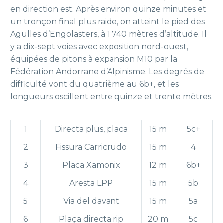
en direction est. Après environ quinze minutes et
un tronçon final plus raide, on atteint le pied des
Agulles d’Engolasters, à 1 740 mètres d’altitude. Il
y a dix-sept voies avec exposition nord-ouest,
équipées de pitons à expansion M10 par la
Fédération Andorrane d’Alpinisme. Les degrés de
difficulté vont du quatrième au 6b+, et les
longueurs oscillent entre quinze et trente mètres.
1
Directa plus, placa
15 m
5c+
2
Fissura Carricrudo
15 m
4
3
Placa Xamonix
12 m
6b+
4
Aresta LPP
15 m
5b
5
Via del davant
15 m
5a
6
Plaça directa rip
20 m
5c