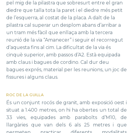
pel mig de la pilastra que sobresurt entre el gran
diedre que talla tota la paret i el diedre més petit
de l’esquerra, al costat de la placa. A dalt de la
pilastra cal superar un desplom abans d’arribar a
un tram més fàcil que enllaça amb la tercera
reunió de la via “Amanecer” i seguir el recorregut
d’aquesta fins al cim. La dificultat de la via és
cinquè superior, amb passos d’A2. Està equipada
amb claus i bagues de cordino. Cal dur deu
bagues exprés, material per les reunions, un joc de
fissures i alguns claus.
ROC DE LA GUILLA
És un conjunt rocós de granit, amb exposició oest i
situat a 1.400 metres, on hi ha obertes un total de
33 vies, equipades amb parabolts d’M10, de
llargàries que van dels 6 als 25 metres i que
permeten practicar diferents modalitats