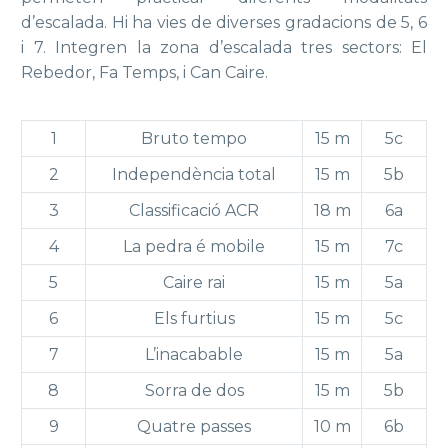
d’escalada. Hi ha vies de diverses gradacions de 5, 6
i 7. Integren la zona d’escalada tres sectors: El
Rebedor, Fa Temps, i Can Caire.
1
Bruto tempo
15 m
5c
2
Independència total
15 m
5b
3
Classificació ACR
18 m
6a
4
La pedra é mobile
15 m
7c
5
Caire rai
15 m
5a
6
Els furtius
15 m
5c
7
L’inacabable
15 m
5a
8
Sorra de dos
15 m
5b
9
Quatre passes
10 m
6b