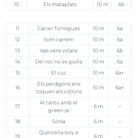
10
Els mataplats
10 m
6b
11
Carrer formigues
10 m
6a
12
Som i serem
10 m
6a
13
Vais vere volare
10 m
6b
14
Del roc no es guilla
10 m
6a
15
El cuc
10 m
6a+
Els perdigons ens
16
10 m
6a+
toquen els collons
Al tanto amb el
17
6 m
–
green-pi
18
Sònia
6 m
–
Quincella-boy e
19
6 m
–