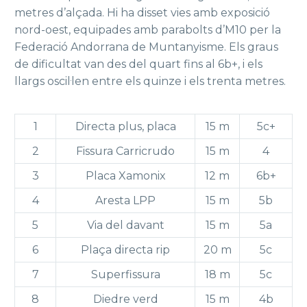
metres d’alçada. Hi ha disset vies amb exposició
nord-oest, equipades amb parabolts d’M10 per la
Federació Andorrana de Muntanyisme. Els graus
de dificultat van des del quart fins al 6b+, i els
llargs oscil·len entre els quinze i els trenta metres.
1
Directa plus, placa
15 m
5c+
2
Fissura Carricrudo
15 m
4
3
Placa Xamonix
12 m
6b+
4
Aresta LPP
15 m
5b
5
Via del davant
15 m
5a
6
Plaça directa rip
20 m
5c
7
Superfissura
18 m
5c
8
Diedre verd
15 m
4b