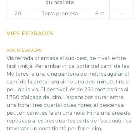
quincalleta
20
Terra promesa
6 m
–
VIES FERRADES
ROC D’ESQUERS
Via ferrada orientada al sud-oest, de nivell entre
fàcil i mitjà. Per arribar-hi cal sortir del camí de les
Molleres i a una cinquantena de metres agafar el
camí de la dreta i seguir-lo una deu minuts fins al
peu de la via. El desnivell és de 250 metres fins al
1.780 d’alçada del cim. L’ascens pot durar entre
una hora i tres quarts i dues hores; el descens a
peu, en canvi, es fa en una hora. Hi ha una àrea de
repòs cap a les tres quartes parts de l’ascensió, i cal
travessar un pont tibetà per fer el cim.