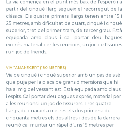
La via comença en el punt més baix de l’esperó i a
partir del cinquè llarg segueix el recorregut de la
clàssica. Els quatre primers llargs tenen entre 15 i
25 metres, amb dificultat de quart, cinquè i cinquè
superior, tret del primer tram, de tercer grau. Està
equipada amb claus i cal portar deu bagues
exprés, material per les reunions, un joc de fissures
i un joc de friends.
VIA “AMANECER” (180 METRES)
Via de cinquè i cinquè superior amb un pas de sisè
que puja per la placa de grans dimensions que hi
ha al mig del vessant est. Està equipada amb claus
i espits. Cal portar deu bagues exprés, material per
a les reunions i un joc de fissurers. Tres quatre
llargs, de quaranta metres els dos primers i de
cinquanta metres els dos altres, i des de la darrera
reunió cal muntar un ràpel d’uns 15 metres per