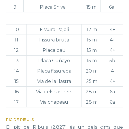
9
Placa Shiva
15 m
6a
10
Fissura Rajoli
12 m
4+
11
Fissura bruta
15 m
4+
12
Placa bau
15 m
4+
13
Placa Cuñayo
15 m
5b
14
Placa fissurada
20 m
4
15
Via de la llastra
25 m
4+
16
Via dels sostrets
28 m
6a
17
Via chapeau
28 m
6a
PIC DE RÍBULS
El pic de Ríbuls (2.827) és un dels cims que