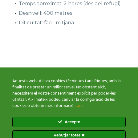
Temps aproximat: 2 hores (des del refugi)
Desnivell: 400 metres
Dificultat: fàcil-mitjana
Aquesta web utilitza cookies tècniques i analítiques, amb la
finalitat de prestar un millor servei. No obstant això,
necessitem el vostre consentiment explícit per poder-les
utilitzar. Així mateix podeu canviar la configuració de les
cookies o obtenir més informació
aquí
.
Condicions de venda
Política Cookies
Política Privacitat
Accepto
Rebutjar totes
2026 © Tots els drets reservats