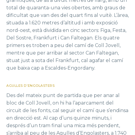
granítiques, de sis a divuit metres de llarg, amb un
total de quaranta-una vies obertes, amb graus de
dificultat que van des del quart fins al vuitè. L’àrea,
situada a 1.620 metres d’altitud i amb exposició
nord-oest, està dividida en cinc sectors: Figa, Festa,
Del Sostre, Frankfurt i Can Faltegan. Els quatre
primers es troben a peu del camí de Coll Jovell,
mentre que per arribar al sector Can Faltegan,
situat just a sota del Frankfurt, cal agafar el camí
que baixa cap a Escaldes-Engordany.
AGULLES D’ENGOLASTERS
Des del mateix punt de partida que per anar al
bloc de Coll Jovell, on hi ha l’aparcament del
circuit de les fonts, cal seguir el camí que s’endinsa
en direcció est. Al cap d’uns quinze minuts, i
després d’un tram final una mica més pendent,
s’arriba al peu de les Agulles d’Engolasters, a 1.740