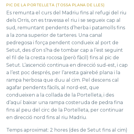
PIC DE LA PORTELLETA (TOSSA PLANA DE LLES)
Es remunta el curs del Madriu fins al refugi del riu
dels Orris, on es travessa el riu i se segueix cap al
sud, remuntant pendents d’herba i patamolls fins
a la zona superior de tarteres. Una canal
pedregosa i força pendent condueix al port de
Setut, des d’on s’ha de tombar cap a l’est seguint
el fil de la cresta rocosa (però fàcil) fins al pic de
Setut. L’ascenció continua en direcció sud-est, i cap
a l’est poc després, per l’aresta gairebé plana i la
rampa herbosa que duu al cim. Pel descens cal
agafar pendents fàcils, al nord-est, que
condueixen a la collada de la Portelleta, i des
d’aquí baixar una rampa costeruda de pedra fina
fins al peu del circ de la Portelleta, per continuar
en direcció nord fins al riu Madriu.
Temps aproximat: 2 hores (des de Setut fins al cim)