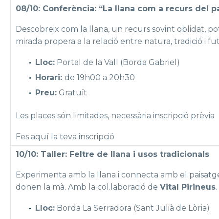
08/10: Conferència: “La llana com a recurs del pa
Descobreix com la llana, un recurs sovint oblidat, p
mirada propera a la relació entre natura, tradició i f
Lloc:
Portal de la Vall (Borda Gabriel)
Horari:
de 19h00 a 20h30
Preu:
Gratuït
Les places són limitades, necessària inscripció prèvia
Fes aquí la teva inscripció
10/10: Taller: Feltre de llana i usos tradicionals
Experimenta amb la llana i connecta amb el paisatge a 
donen la mà. Amb la col.laboració de
Vital Pirineus
.
Lloc:
Borda La Serradora (Sant Julià de Lòria)