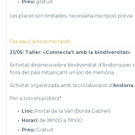
Preu:
gratuït
Les places són limitades, necessària inscripció prèvia
Fes aquí la teva inscripció
21/05: Taller: «Connecta’t amb la biodiversitat»
Activitat dinàmica sobre biodiversitat d’Andorra per 
flora del país mitjançant un joc de memòria.
Activitat organitzada amb la col·laboració d’
Andorra 
Per a tots els públics*
Lloc:
Portal de la Vall (Borda Gabriel)
Horari:
de 18h00 a 19h00
Preu:
Gratuït