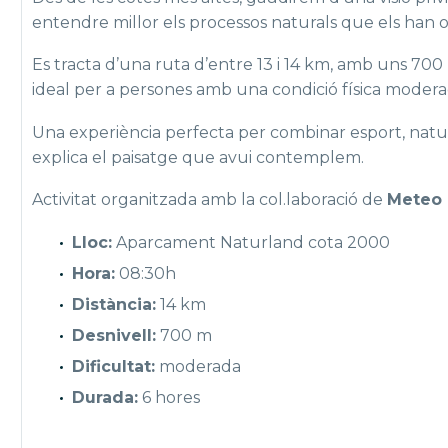
entendre millor els processos naturals que els han o
Es tracta d’una ruta d’entre 13 i 14 km, amb uns 700 m
ideal per a persones amb una condició física mode
Una experiència perfecta per combinar esport, natura i
explica el paisatge que avui contemplem.
Activitat organitzada amb la col.laboració de
Meteo 
Lloc:
Aparcament Naturland cota 2000
Hora:
08:30h
Distància:
14 km
Desnivell:
700 m
Dificultat:
moderada
Durada:
6 hores