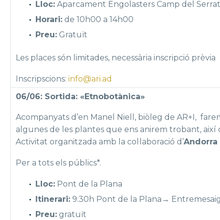
Lloc:
Aparcament Engolasters Camp del Serra
Horari:
de 10h00 a 14h00
Preu:
Gratuït
Les places són limitades, necessària inscripció prèvia
Inscripscions:
info@ari.ad
06/06: Sortida: «Etnobotànica»
Acompanyats d’en Manel Niell, biòleg de AR+I, farem
algunes de les plantes que ens anirem trobant, així 
Activitat organitzada amb la col·laboració d’
Andorra 
Per a tots els públics*.
Lloc:
Pont de la Plana
Itinerari:
9:30h Pont de la Plana→ Entremesaig
Preu:
gratuït