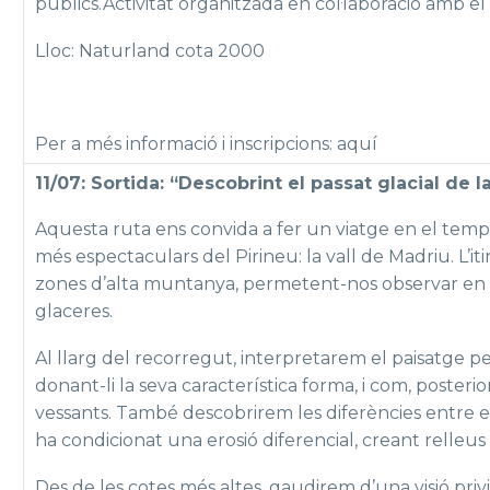
públics.Activitat organitzada en col·laboració amb el
Lloc: Naturland cota 2000
Per a més informació i inscripcions: aquí
11/07: Sortida: “Descobrint el passat glacial de l
Aquesta ruta ens convida a fer un viatge en el tem
més espectaculars del Pirineu: la vall de Madriu. L’iti
zones d’alta muntanya, permetent-nos observar en 
glaceres.
Al llarg del recorregut, interpretarem el paisatge p
donant-li la seva característica forma, i com, poster
vessants. També descobrirem les diferències entre el
ha condicionat una erosió diferencial, creant relleus
Des de les cotes més altes, gaudirem d’una visió pri