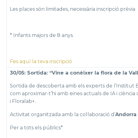
Les places són limitades, necessària inscripció prèvia
* Infants majors de 8 anys.
Fes aquí la teva inscripció
30/05: Sortida: “Vine a conèixer la flora de la Va
Sortida de descoberta amb els experts de l’Institut B
com aproximar-t’hi amb eines actuals de IA i ciència
i Floralab+.
Activitat organitzada amb la col·laboració d’
Andorra 
Per a tots els públics*