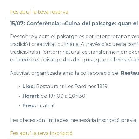
Fes aquí la teva reserva
15/07: Conferència: «Cuina del paisatge: quan el
Descobreix com el paisatge es pot interpretar a trav
tradició i creativitat culinària. A través d’aquesta c
tradicionals i l’entorn natural es transformen en e
entendre el paisatge des del gust, que culminarà am
Activitat organitzada amb la col·laboració del
Restau
Lloc:
Restaurant Les Pardines 1819
Horari:
de 19h00 a 20h30
Preu:
Gratuït
Les places són limitades, necessària inscripció prèvia
Fes aquí la teva inscripció