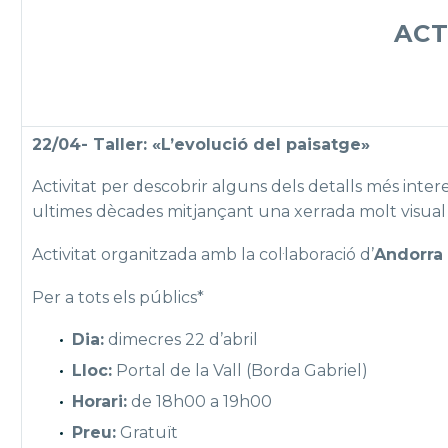
ACT
22/04- Taller: «L’evolució del paisatge»
Activitat per descobrir alguns dels detalls més inter
ultimes dècades mitjançant una xerrada molt visual i 
Activitat organitzada amb la col·laboració d’
Andorra 
Per a tots els públics*
Dia:
dimecres 22 d’abril
Lloc:
Portal de la Vall (Borda Gabriel)
Horari:
de 18h00 a 19h00
Preu:
Gratuït