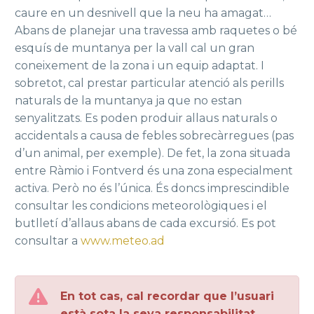
caure en un desnivell que la neu ha amagat…
Abans de planejar una travessa amb raquetes o bé
esquís de muntanya per la vall cal un gran
coneixement de la zona i un equip adaptat. I
sobretot, cal prestar particular atenció als perills
naturals de la muntanya ja que no estan
senyalitzats. Es poden produir allaus naturals o
accidentals a causa de febles sobrecàrregues (pas
d’un animal, per exemple). De fet, la zona situada
entre Ràmio i Fontverd és una zona especialment
activa. Però no és l’única. És doncs imprescindible
consultar les condicions meteorològiques i el
butlletí d’allaus abans de cada excursió. Es pot
consultar a
www.meteo.ad
En tot cas, cal recordar que l’usuari
està sota la seva responsabilitat.