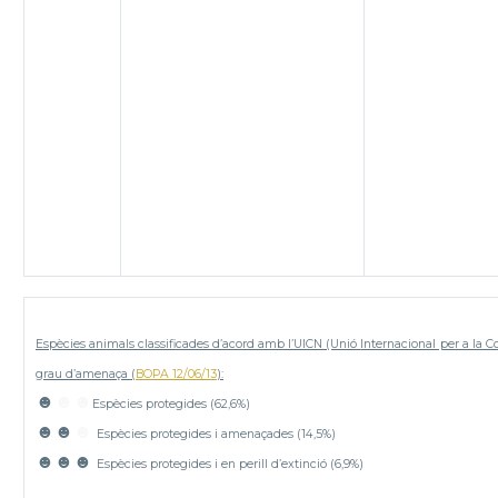
Espècies animals classificades d’acord amb l’UICN (Unió
Internacional per a la C
grau
d’amenaça (
BOPA 12/06/13
):
☻
☻☻
Espècies protegides (62,6%)
☻☻
☻
Espècies protegides i amenaçades (14,5%)
☻☻☻
Espècies protegides i en perill d’extinció (6,9%)