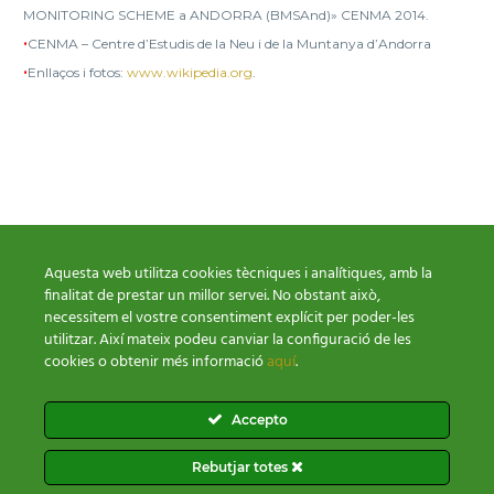
MONITORING SCHEME a ANDORRA (BMSAnd)» CENMA 2014.
•
CENMA – Centre d’Estudis de la Neu i de la Muntanya d’Andorra
•
Enllaços i fotos:
www.wikipedia.org
.
Aquesta web utilitza cookies tècniques i analítiques, amb la
finalitat de prestar un millor servei. No obstant això,
necessitem el vostre consentiment explícit per poder-les
utilitzar. Així mateix podeu canviar la configuració de les
cookies o obtenir més informació
aquí
.
Condicions de venda
Política Cookies
Política Privacitat
Accepto
Rebutjar totes
2026 © Tots els drets reservats