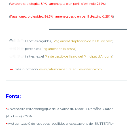
(
Vertebrats: protegits: 84% i amenaçats o en perill d’extinció: 21,4%
)
(
Papallones: protegides: 94,2% i amenaçades o en perill d’extinció: 29,1%
)
▬▬▬▬▬▬▬▬▬▬▬▬▬▬▬▬▬
⊕
⊕⊕⊕
Espècies caçables, (
Reglament d’aplicació de la Llei de caça
)
⊕⊕⊕⊕
pescables (
Reglament de la pesca
)
⊕⊕⊕⊕
i altres (ex: el
Pla de gestió de l’isard del Principat d’Andorra
)
→
més informació:
www.patrimoninatural.ad
i
www.facip.com
Fonts
:
•
«Inventaire entomologique de la Vallée du Madriu-Perafita-Claror
(Andorra) 2006
•
«Actualització de les dades recollides a les estacions del BUTTERFLY