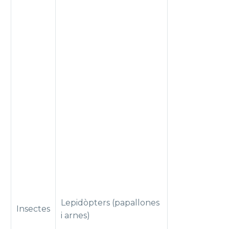
Lepidòpters (papallones
Insectes
i arnes)