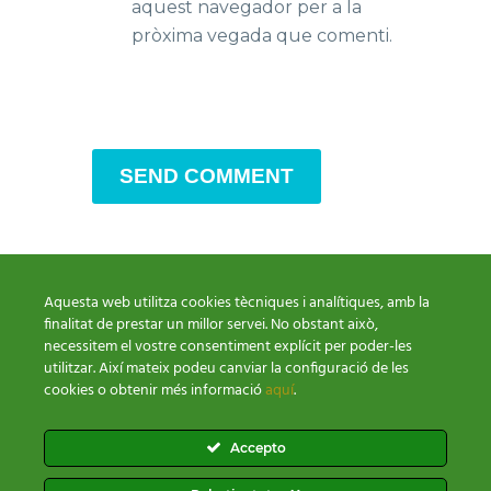
aquest navegador per a la
pròxima vegada que comenti.
SEND COMMENT
Aquesta web utilitza cookies tècniques i analítiques, amb la
finalitat de prestar un millor servei. No obstant això,
necessitem el vostre consentiment explícit per poder-les
utilitzar. Així mateix podeu canviar la configuració de les
cookies o obtenir més informació
aquí
.
Condicions de venda
Política Cookies
Política Privacitat
Accepto