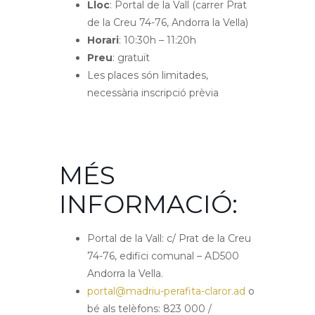
Lloc
: Portal de la Vall (carrer Prat
de la Creu 74-76, Andorra la Vella)
Horari
: 10:30h – 11:20h
Preu
: gratuït
Les places són limitades,
necessària inscripció prèvia
MÉS
INFORMACIÓ:
Portal de la Vall: c/ Prat de la Creu
74-76, edifici comunal – AD500
Andorra la Vella.
portal@madriu-perafita-claror.ad
o
bé als telèfons: 823 000 /