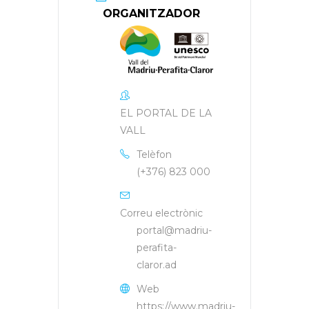
ORGANITZADOR
EL PORTAL DE LA
VALL
Telèfon
(+376) 823 000
Correu electrònic
portal@madriu-
perafita-
claror.ad
Web
https://www.madriu-