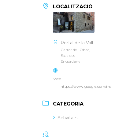
LOCALITZACIÓ
Portal de la Vall
Carrer de l'Obac,
Escaldes-
Engordany
Web
https://www.google.com/maps/place/Carr
CATEGORIA
Activitats