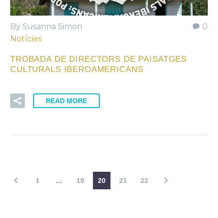
By Susanna Simon
0
Notícies
TROBADA DE DIRECTORS DE PAISATGES
CULTURALS IBEROAMERICANS
READ MORE
1
…
19
20
21
22