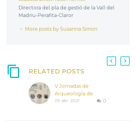
Directora del pla de gestió de la Vall del
Madriu-Perafita-Claror
More posts by Susanna Simon
RELATED POSTS
V Jornadas de
Arqueología de
09 abr. 2021
0
Sobrarbe –
Patrimonio Mundial