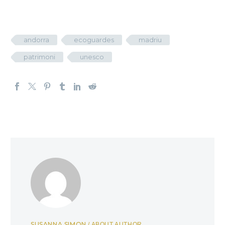
andorra
ecoguardes
madriu
patrimoni
unesco
SUSANNA SIMON
/ ABOUT AUTHOR