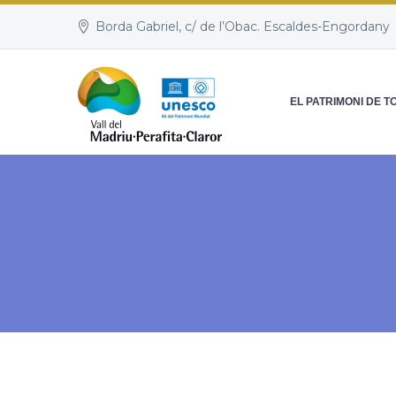
Borda Gabriel, c/ de l’Obac. Escaldes-Engordany
EL PATRIMONI DE T