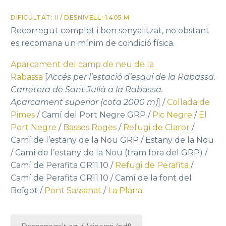
DIFICULTAT: II / DESNIVELL: 1.405 M
Recorregut complet i ben senyalitzat, no obstant
es recomana un mínim de condició física.
Aparcament del camp de neu de la
Rabassa
[
Accés per l’estació d’esquí de la Rabassa.
Carretera de Sant Julià a la Rabassa.
Aparcament superior (cota 2000 m)
] /
Collada de
Pimes
/ Camí del Port Negre GRP /
Pic Negre
/
El
Port Negre
/
Basses Roges
/
Refugi de Claror
/
Camí de l’estany de la Nou GRP / Estany de la Nou
/ Camí de l’estany de la Nou (tram fora del GRP) /
Camí de Perafita GR11.10 /
Refugi de Perafita
/
Camí de Perafita GR11.10 / Camí de la font del
Boïgot /
Pont Sassanat
/
La Plana.