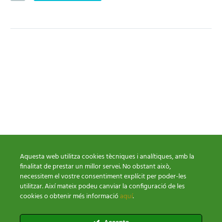
Aquesta web utilitza cookies tècniques i analítiques, amb la
finalitat de prestar un millor servei. No obstant això,
necessitem el vostre consentiment explícit per poder-les
utilitzar. Així mateix podeu canviar la configuració de les
cookies o obtenir més informació
aquí
.
Condicions de venda
Política Cookies
Política Privacitat