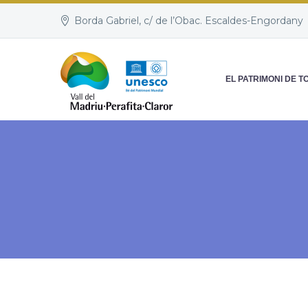
Borda Gabriel, c/ de l’Obac. Escaldes-Engordany
EL PATRIMONI DE T