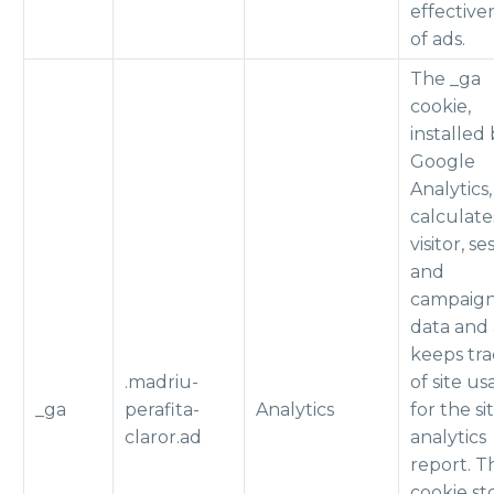
effective
of ads.
The _ga
cookie,
installed
Google
Analytics,
calculate
visitor, se
and
campaig
data and 
keeps tr
.madriu-
of site u
_ga
perafita-
Analytics
for the sit
claror.ad
analytics
report. T
cookie st