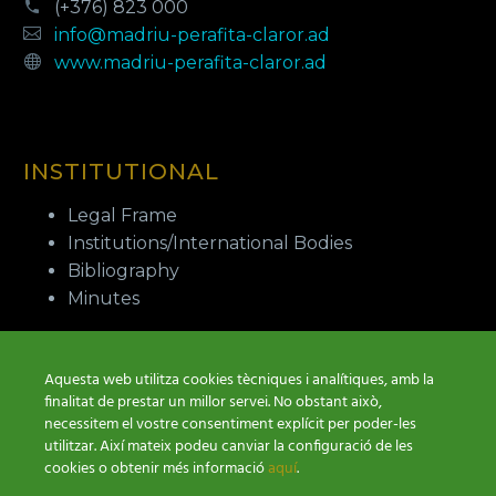
(+376) 823 000
info@madriu-perafita-claror.ad
www.madriu-perafita-claror.ad
INSTITUTIONAL
Legal Frame
Institutions/International Bodies
Bibliography
Minutes
Aquesta web utilitza cookies tècniques i analítiques, amb la
finalitat de prestar un millor servei. No obstant això,
necessitem el vostre consentiment explícit per poder-les
utilitzar. Així mateix podeu canviar la configuració de les
cookies o obtenir més informació
aquí
.
Payment conditions
Cookies Policy