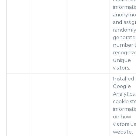
informat
anonymo
and assig
randoml
generate
number 
recogniz
unique
visitors.
Installed
Google
Analytics,
cookie st
informat
on how
visitors u
website,