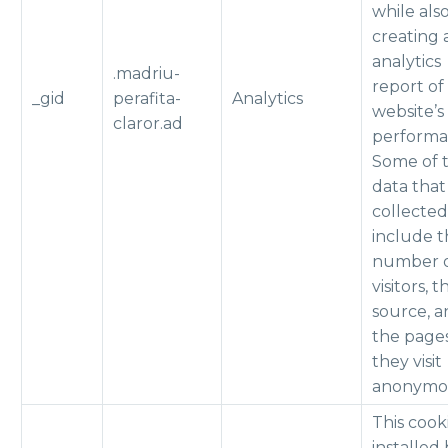
while als
creating 
analytics
.madriu-
report of
_gid
perafita-
Analytics
website’s
claror.ad
performa
Some of 
data that
collected
include 
number 
visitors, t
source, 
the page
they visit
anonymou
This cooki
installed