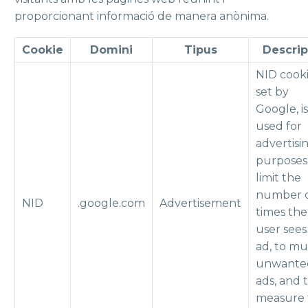
proporcionant informació de manera anònima.
Cookie
Domini
Tipus
Descrip
NID cooki
set by
Google, is
used for
advertisi
purposes;
limit the
number 
NID
.google.com
Advertisement
times the
user sees
ad, to m
unwante
ads, and 
measure 