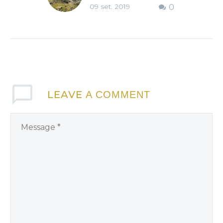
09 set. 2019
0
Vall
LEAVE
A COMMENT