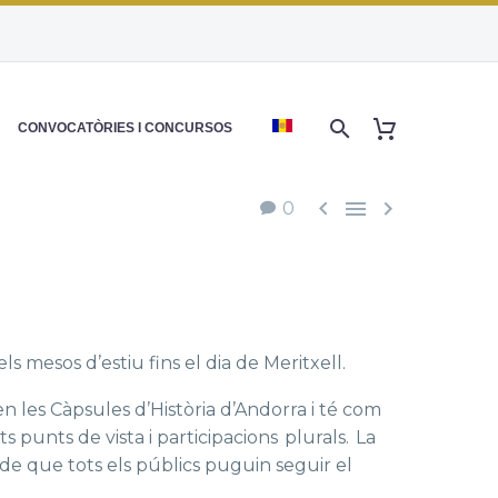
CONVOCATÒRIES I CONCURSOS



0
ls mesos d’estiu fins el dia de Meritxell.
en les Càpsules d’Història d’Andorra i té com
s punts de vista i participacions plurals. La
de que tots els públics puguin seguir el