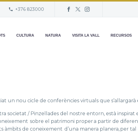
+376 823000
OTS
CULTURA
NATURA
VISITA LA VALL
RECURSOS
iat un nou cicle de conferències virtuals que s’allargarà e
a societat / Pinzellades del nostre entorn, està inspirat 
coneixement sobre el patrimoni proper a partir de diferent
nts àmbits de coneixement d’una manera planera, per tal 