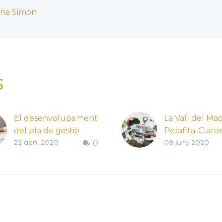
nna Simon
S
El desenvolupament
La Vall del Mad
del pla de gestió
Perafita-Claro
22 gen. 2020
0
08 juny 2020
durant el
confinament