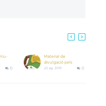
riu-
Material de
r
divulgació pels
0
22 ag. 2019
0
infants